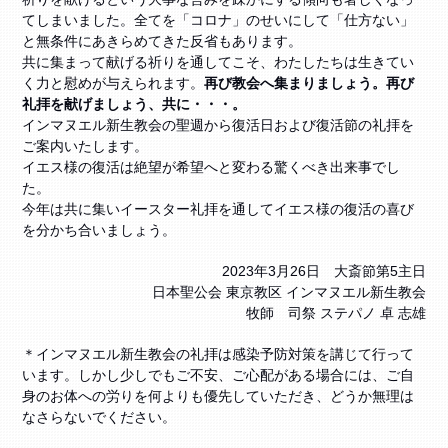
てしまいました。全てを「コロナ」のせいにして「仕方ない」
と無条件にあきらめてきた反省もあります。
共に集まって献げる祈りを通してこそ、わたしたちは生きてい
く力と慰めが与えられます。
再び教会へ集まりましょう。再び
礼拝を献げましょう、共に・・・。
インマヌエル新生教会の聖週から復活日および復活節の礼拝を
ご案内いたします。
イエス様の復活は絶望が希望へと変わる驚くべき出来事でし
た。
今年は共に集いイースター礼拝を通してイエス様の復活の喜び
を分かち合いましょう。
2023年3月26日 大斎節第5主日
日本聖公会 東京教区 インマヌエル新生教会
牧師 司祭 ステパノ 卓 志雄
＊インマヌエル新生教会の礼拝は感染予防対策を講じて行って
います。しかし少しでもご不安、ご心配がある場合には、ご自
身のお体への労りを何よりも優先していただき、どうか無理は
なさらないでください。