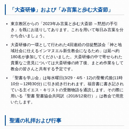
「大斎研修」および「み言葉と歩む大斎節」
東京教区からの「2023年み言葉と歩む大斎節 ～黙想の手引
き」を既にお送りしてあります。これを用いて毎日み言葉を分
かち合いましょう。
大斎研修の一環として行われた4回連続の信徒懇談会「神と地
域社会に仕えるインマヌエル新生教会になるため」は延べ約
180名が参加してくださいました。大斎研修の中で寄せられた
貴重なご意見については大斎研修の終了後、まとめ作業をして
教会の皆さんと共有する予定です。
「聖書を学ぶ会」は毎水曜日(3/29・4/5・12)の聖餐式後(11時
10分～12時30分) に引き続き行われます。福音書に書き記され
ている主イエス・キリストの受難物語を通読します。その際に
用いる『聖書 聖書協会共同訳（2018/12発行）』は教会で用意
いたします。
聖週の礼拝および行事