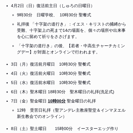
4月2日（日）復活前主日（しゅろの日曜日）
9時30分 日曜学校、 10時30分 聖餐式
礼拝後 「十字架の道行き」：イエス・キリストの捕縛から
受難、十字架上の死まで14の場面を、個々の場所や出来事
を心に留めて祈りをささげます。
「十字架の道行き」の後、【若者・中高生チャーチカミン
グデー】が対面とオンラインで行われます。
3日（月）復活前月曜日 10時30分 聖餐式
4日（火）復活前火曜日 10時30分 聖餐式
5日（水）復活前水曜日 10時30分 聖餐式
6日（木）聖木曜日 18時30分 聖木曜日の礼拝(洗足式)
7日（金）聖金曜日
10時00分
聖金曜日の礼拝
12時 受苦日礼拝（聖アンデレ主教座聖堂＆インマヌエル
新生教会でのオンライン）
8日（土）聖土曜日 15時00分 イースターエッグ作り