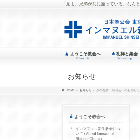
「見よ、兄弟が共に座っている。なん
ようこそ教会へ
礼拝と集会
Church
Worship
お知らせ
HOME
»
お知らせ
»
夕の礼拝（黙想会）のお知らせ
ようこそ教会へ
インマヌエル新生教会につ
いて / About Immanuel
Shinsei Church