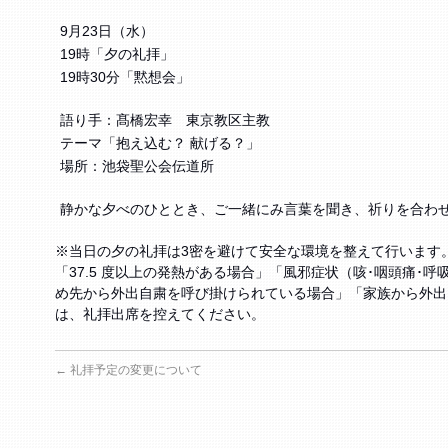
9月23日（水）
19時「夕の礼拝」
19時30分「黙想会」
語り手：髙橋宏幸 東京教区主教
テーマ「抱え込む？ 献げる？」
場所：池袋聖公会伝道所
静かな夕べのひととき、ご一緒にみ言葉を聞き、祈りを合わ
※当日の夕の礼拝は3密を避けて安全な環境を整えて行います
「37.5 度以上の発熱がある場合」「風邪症状（咳･咽頭痛･
め先から外出自粛を呼び掛けられている場合」「家族から外出
は、礼拝出席を控えてください。
←
礼拝予定の変更について